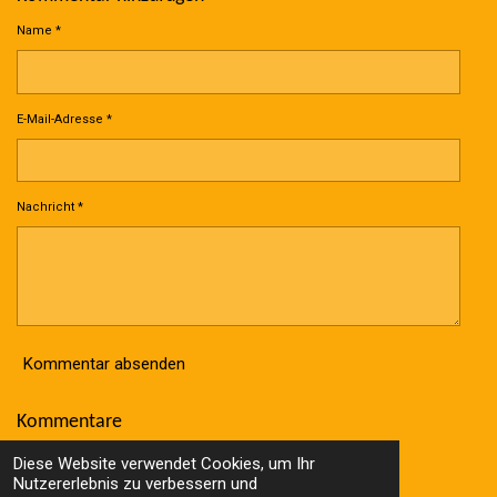
Name *
E-Mail-Adresse *
Nachricht *
Kommentar absenden
Kommentare
Es gibt noch keine Kommentare.
Diese Website verwendet Cookies, um Ihr
© 2023 - 2026 Wolle Online Shop
Nutzererlebnis zu verbessern und