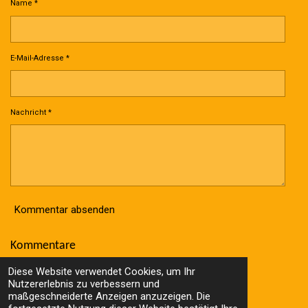
Name *
E-Mail-Adresse *
Nachricht *
Kommentar absenden
Kommentare
Es gibt noch keine Kommentare.
Diese Website verwendet Cookies, um Ihr
© 2023 - 2026 Wolle Online Shop
Nutzererlebnis zu verbessern und
Mit Unterstützung von
Webador
maßgeschneiderte Anzeigen anzuzeigen. Die