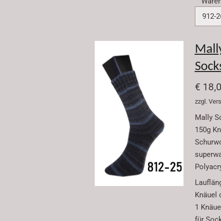
Waren
Mall
Sock
€ 18,
zzgl. Ve
Mally S
150g Kn
Schurwo
superw
Polyacr
Lauflän
Knäuel 
1 Knäuel
für Soc