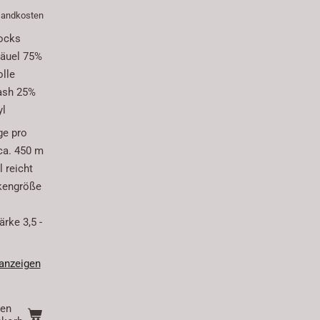
rsandkosten
ocks
äuel 75%
lle
ash 25%
yl
ge pro
ca. 450 m
 reicht
kengröße
rke 3,5 -
 anzeigen
den