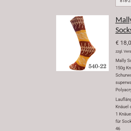
Mall
Sock
€ 18,
zzgl. Ve
Mally S
150g Kn
Schurwo
superw
Polyacr
Lauflän
Knäuel 
1 Knäuel
für Soc
46