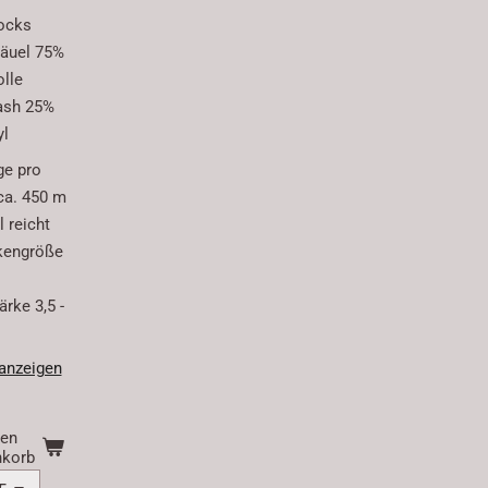
ocks
äuel 75%
lle
ash 25%
yl
ge pro
ca. 450 m
 reicht
kengröße
rke 3,5 -
 anzeigen
den
korb