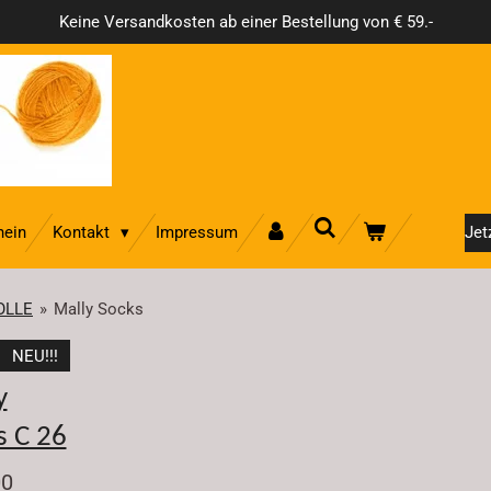
Keine Versandkosten ab einer Bestellung von € 59.-
hein
Kontakt
Impressum
Jet
OLLE
»
Mally Socks
NEU!!!
y
s C 26
00