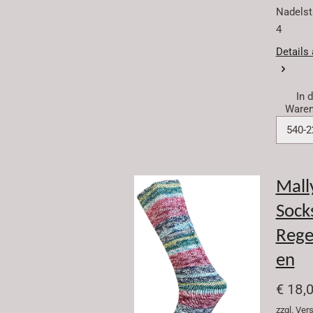
Nadelstä
4
Details
In 
Waren
Mall
Sock
Reg
en
€ 18,
zzgl. Ve