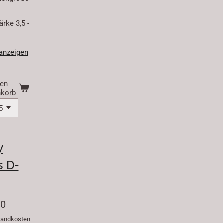
rke 3,5 -
 anzeigen
den
korb
y
s D-
00
rsandkosten