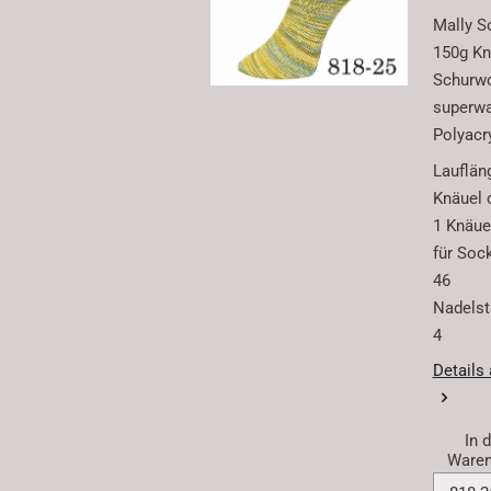
Mally S
150g Kn
Schurwo
superw
Polyacr
Lauflän
Knäuel 
1 Knäuel
für Soc
46
Nadelstä
4
Details
In 
Waren