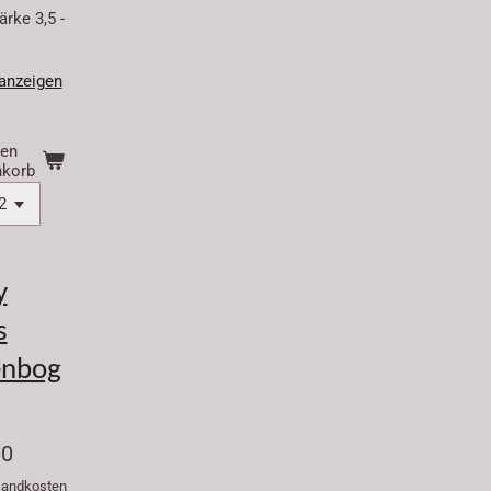
rke 3,5 -
 anzeigen
den
korb
y
s
enbog
00
rsandkosten