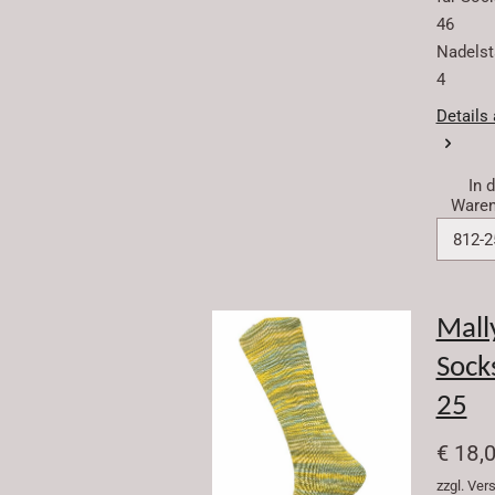
46
Nadelstä
4
Details
In 
Waren
Mall
Sock
25
€ 18,
zzgl. Ve