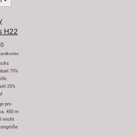
y
s H22
00
rsandkosten
ocks
äuel 75%
lle
ash 25%
yl
ge pro
ca. 450 m
 reicht
kengröße