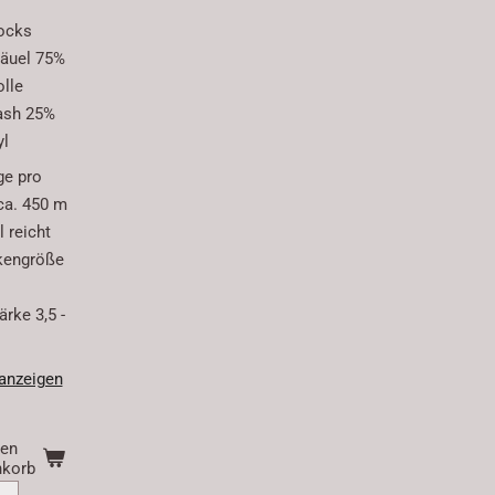
ocks
äuel 75%
lle
ash 25%
yl
ge pro
ca. 450 m
 reicht
kengröße
rke 3,5 -
 anzeigen
den
korb