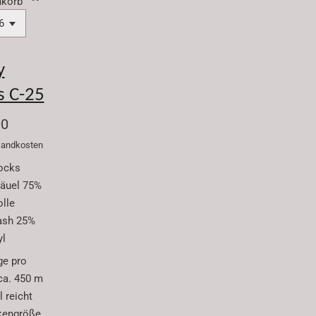
korb
y
s C-25
00
rsandkosten
ocks
äuel 75%
lle
ash 25%
yl
ge pro
ca. 450 m
 reicht
kengröße