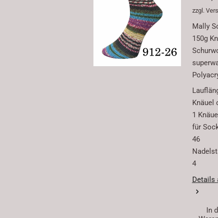
zzgl. Ve
Mally S
150g Kn
Schurwo
superw
Polyacr
Lauflän
Knäuel 
1 Knäuel
für Soc
46
Nadelstä
4
Details
In 