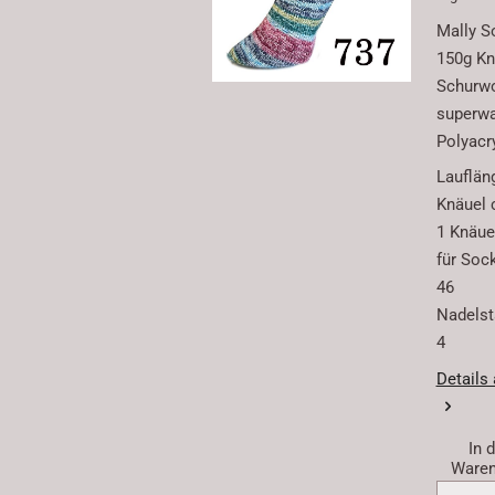
Mally S
150g Kn
Schurwo
superw
Polyacr
Lauflän
Knäuel 
1 Knäuel
für Soc
46
Nadelstä
4
Details
In 
Waren