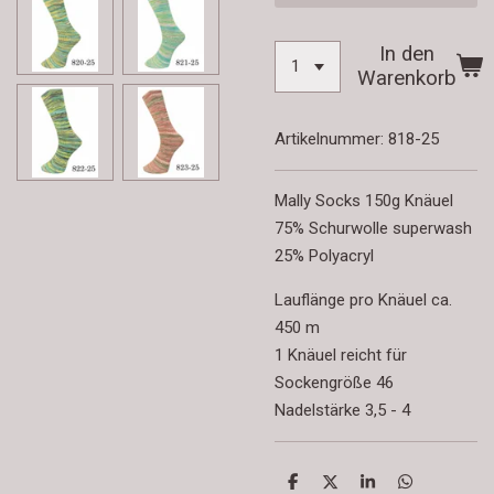
In den
Warenkorb
Artikelnummer:
818-25
Mally Socks 150g Knäuel
75% Schurwolle superwash
25% Polyacryl
Lauflänge pro Knäuel ca.
450 m
1 Knäuel reicht für
Sockengröße 46
Nadelstärke 3,5 - 4
T
T
T
T