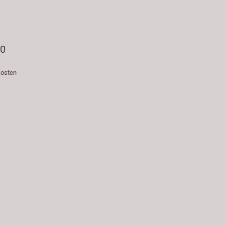
90
osten