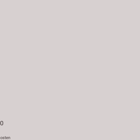
90
osten