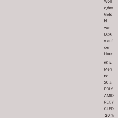
Woll
e,das
Gefü
hl
von
Luxu
s auf
der
Haut.
60 %
Meri
no
20 %
POLY
AMID
RECY
CLED
20 %