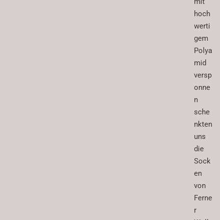
mit
hoch
werti
gem
Polya
mid
versp
onne
n
sche
nkten
uns
die
Sock
en
von
Ferne
r