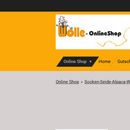
Zum
Hauptinhalt
springen
Online Shop
Home
Gutsc
Online Shop
»
Socken-Seide-Alpaca-W