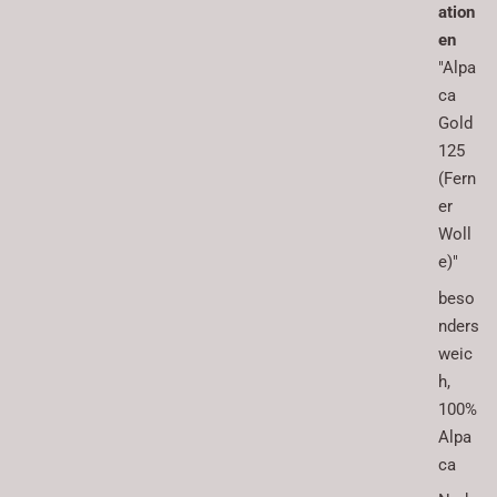
ation
en
"Alpa
ca
Gold
125
(Fern
er
Woll
e)"
beso
nders
weic
h,
100%
Alpa
ca