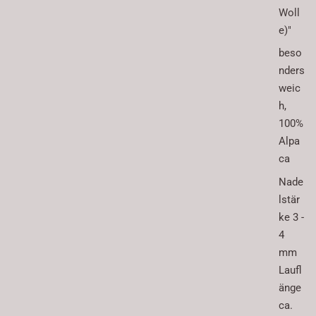
Woll
e)"
beso
nders
weic
h,
100%
Alpa
ca
Nade
lstär
ke 3 -
4
mm
Laufl
änge
ca.