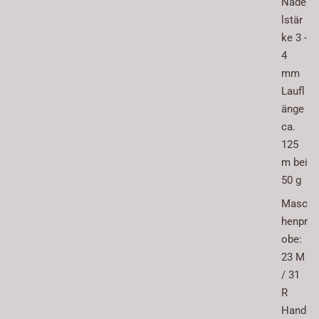
Nade
lstär
ke 3 -
4
mm
Laufl
änge
ca.
125
m bei
50 g
Masc
henpr
obe:
23 M
/ 31
R
Hand