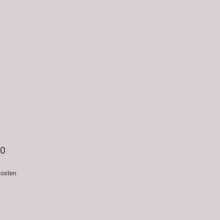
70
osten