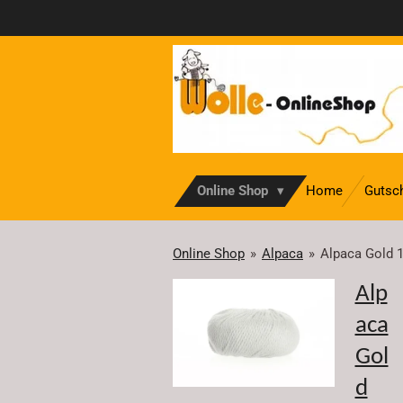
Zum
Hauptinhalt
springen
Online Shop
Home
Gutsc
Online Shop
»
Alpaca
»
Alpaca Gold 
Alp
aca
Gol
d