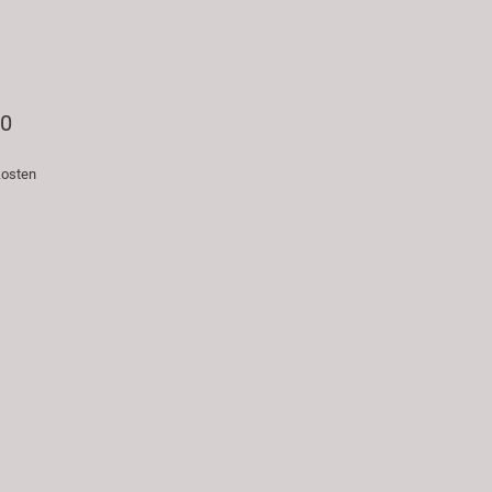
70
osten