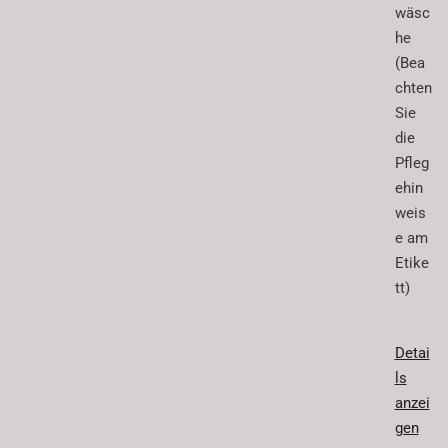
wäsc
he
(Bea
chten
Sie
die
Pfleg
ehin
weis
e am
Etike
tt)
Detai
ls
anzei
gen