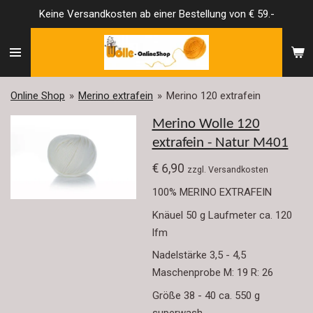
Keine Versandkosten ab einer Bestellung von € 59.-
Zum
Hauptinhalt
springen
Online Shop
»
Merino extrafein
»
Merino 120 extrafein
Merino Wolle 120
extrafein - Natur M401
€ 6,90
zzgl. Versandkosten
100% MERINO EXTRAFEIN
Knäuel 50 g Laufmeter ca. 120
lfm
Nadelstärke 3,5 - 4,5
Maschenprobe M: 19 R: 26
Größe 38 - 40 ca. 550 g
superwash