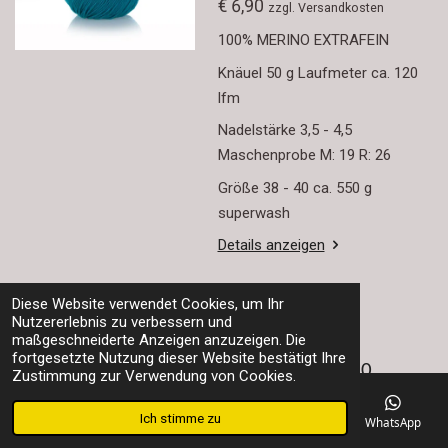
€ 6,90
zzgl. Versandkosten
100% MERINO EXTRAFEIN
Knäuel 50 g Laufmeter ca. 120
lfm
Nadelstärke 3,5 - 4,5
Maschenprobe M: 19 R: 26
Größe 38 - 40 ca. 550 g
superwash
Details anzeigen
In den Warenkorb
Diese Website verwendet Cookies, um Ihr
Nutzererlebnis zu verbessern und
maßgeschneiderte Anzeigen anzuzeigen. Die
fortgesetzte Nutzung dieser Website bestätigt Ihre
Merino Wolle 120
Zustimmung zur Verwendung von Cookies.
extrafein - Schwarz
Ich stimme zu
E-Mail
Telefon
Karte
Facebook
WhatsApp
M419