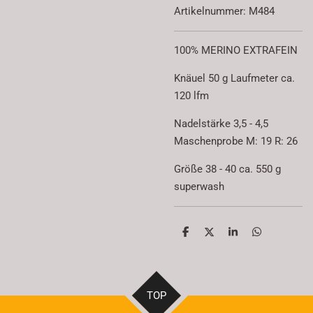
Artikelnummer:
M484
100% MERINO EXTRAFEIN
Knäuel 50 g Laufmeter ca.
120 lfm
Nadelstärke 3,5 - 4,5
Maschenprobe M: 19 R: 26
Größe 38 - 40 ca. 550 g
superwash
T
T
T
T
e
e
e
e
i
i
i
i
l
l
l
l
e
e
e
e
n
n
n
n
TOP