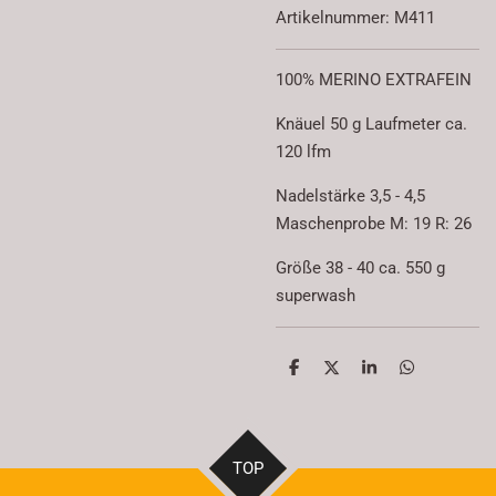
Artikelnummer:
M411
100% MERINO EXTRAFEIN
Knäuel 50 g Laufmeter ca.
120 lfm
Nadelstärke 3,5 - 4,5
Maschenprobe M: 19 R: 26
Größe 38 - 40 ca. 550 g
superwash
T
T
T
T
e
e
e
e
i
i
i
i
l
l
l
l
e
e
e
e
n
n
n
n
TOP