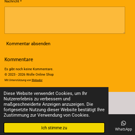
Nachricht *
Kommentar absenden
Kommentare
Es gibt noch keine Kommentare.
© 2023 - 2026 Wolle Online Shop
Mit Unterstützung von
Webador
Diese Website verwendet Cookies, um Ihr
Nutzererlebnis zu verbessern und
maßgeschneiderte Anzeigen anzuzeigen. Die
fortgesetzte Nutzung dieser Website bestätigt Ihre
Zustimmung zur Verwendung von Cookies.
Ich stimme zu
E-Mail
Telefon
Karte
Facebook
WhatsApp