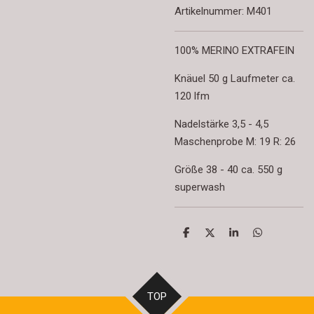
Artikelnummer:
M401
100% MERINO EXTRAFEIN
Knäuel 50 g Laufmeter ca.
120 lfm
Nadelstärke 3,5 - 4,5
Maschenprobe M: 19 R: 26
Größe 38 - 40 ca. 550 g
superwash
T
T
T
T
e
e
e
e
i
i
i
i
l
l
l
l
e
e
e
e
n
n
n
n
TOP