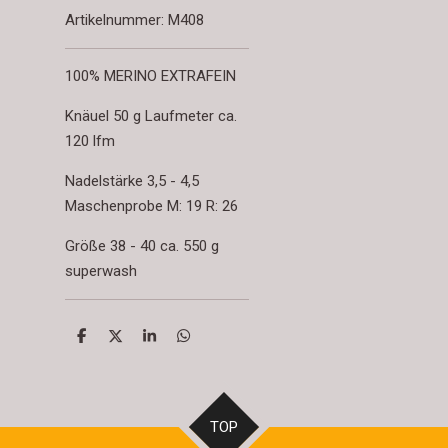
Artikelnummer:
M408
100% MERINO EXTRAFEIN
Knäuel 50 g Laufmeter ca.
120 lfm
Nadelstärke 3,5 - 4,5
Maschenprobe M: 19 R: 26
Größe 38 - 40 ca. 550 g
superwash
T
T
T
T
e
e
e
e
i
i
i
i
l
l
l
l
e
e
e
e
n
n
n
n
TOP