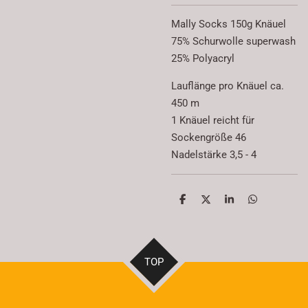
Mally Socks 150g Knäuel
75% Schurwolle superwash
25% Polyacryl
Lauflänge pro Knäuel ca.
450 m
1 Knäuel reicht für
Sockengröße 46
Nadelstärke 3,5 - 4
T
T
T
T
e
e
e
e
i
i
i
i
l
l
l
l
e
e
e
e
n
n
n
n
TOP