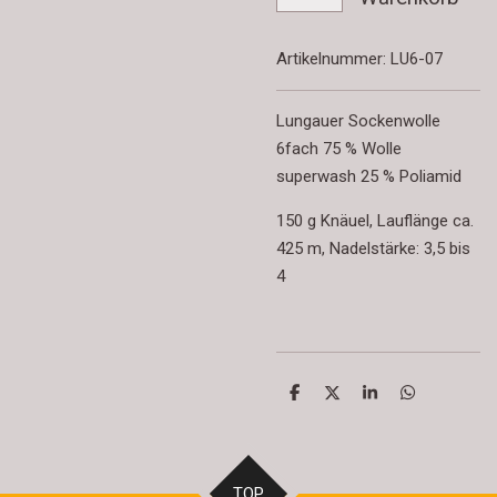
Artikelnummer:
LU6-07
Lungauer Sockenwolle
6fach 75 % Wolle
superwash 25 % Poliamid
150 g Knäuel, Lauflänge ca.
425 m, Nadelstärke: 3,5 bis
4
T
T
T
T
e
e
e
e
i
i
i
i
l
l
l
l
e
e
e
e
n
n
n
n
TOP