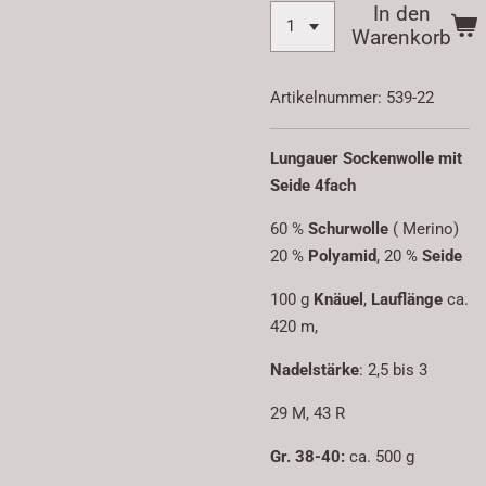
In den
Warenkorb
Artikelnummer:
539-22
Lungauer Sockenwolle mit
Seide 4fach
60 %
Schurwolle
( Merino)
20 %
Polyamid
, 20 %
Seide
100 g
Knäuel
,
Lauflänge
ca.
420 m,
Nadelstärke
: 2,5 bis 3
29 M, 43 R
Gr. 38-40:
ca. 500 g