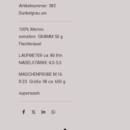
Artikelnummer:
383
Dunkelgrau uni
100% Merino
extrafein
GRAMM 50 g
Flachknäuel
LAUFMETER ca. 80 lfm
NADELSTÄRKE 4,5-5,5
MASCHENPROBE M:16
R:23 Größe 38 ca. 600 g
superwash
T
T
T
T
e
e
e
e
i
i
i
i
l
l
l
l