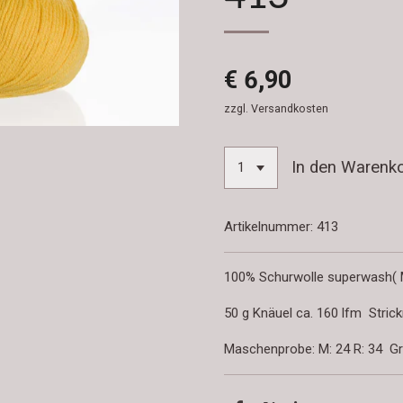
€ 6,90
zzgl. Versandkosten
In den Warenk
Artikelnummer:
413
100% Schurwolle superwash( M
50 g Knäuel ca. 160 lfm Strick
Maschenprobe: M: 24 R: 34 Gr