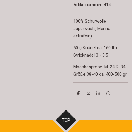
Artikelnummer:
414
100% Schurwolle
superwash( Merino
extrafein)
50 g Knäuel ca. 160 lfm
Stricknadel 3 - 3,5
Maschenprobe: M: 24 R: 34
Größe 38-40 ca. 400-500 gr
T
T
T
T
e
e
e
e
i
i
i
i
l
l
l
l
e
e
e
e
n
n
n
n
TOP