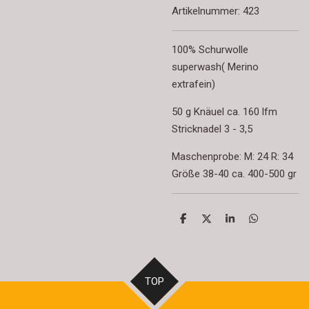
Artikelnummer:
423
100% Schurwolle
superwash( Merino
extrafein)
50 g Knäuel ca. 160 lfm
Stricknadel 3 - 3,5
Maschenprobe: M: 24 R: 34
Größe 38-40 ca. 400-500 gr
T
T
T
T
e
e
e
e
i
i
i
i
l
l
l
l
e
e
e
e
n
n
n
n
TOP