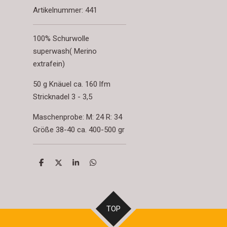
Artikelnummer:
441
100% Schurwolle
superwash( Merino
extrafein)
50 g Knäuel ca. 160 lfm
Stricknadel 3 - 3,5
Maschenprobe: M: 24 R: 34
Größe 38-40 ca. 400-500 gr
T
T
T
T
e
e
e
e
i
i
i
i
l
l
l
l
e
e
e
e
n
n
n
n
TOP