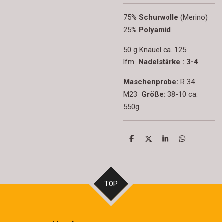
75%
Schurwolle
(Merino)
25%
Polyamid
50 g Knäuel ca. 125
lfm
Nadelstärke : 3-4
Maschenprobe:
R 34
M23
Größe:
38-10 ca.
550g
T
T
T
T
e
e
e
e
i
i
i
i
l
l
l
l
e
e
e
e
n
n
n
n
TOP