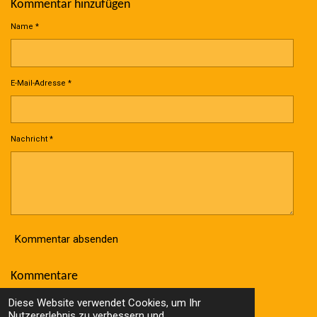
Kommentar hinzufügen
Name *
E-Mail-Adresse *
Nachricht *
Kommentar absenden
Kommentare
Es gibt noch keine Kommentare.
Diese Website verwendet Cookies, um Ihr
© 2023 - 2026 Wolle Online Shop
Nutzererlebnis zu verbessern und