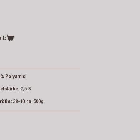
orb
25% Polyamid
elstärke:
2,5-3
röße:
38-10 ca. 500g