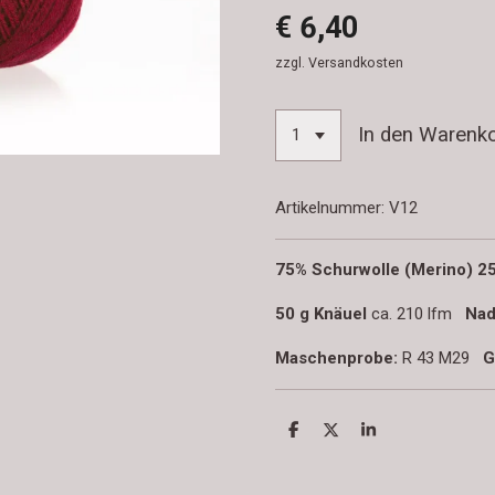
€ 6,40
zzgl. Versandkosten
In den Warenk
Artikelnummer:
V12
75% Schurwolle (Merino) 
50 g Knäuel
ca. 210 lfm
Nad
Maschenprobe:
R 43 M29
G
T
T
T
e
e
e
i
i
i
l
l
l