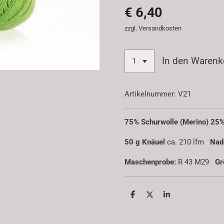
€ 6,40
zzgl. Versandkosten
In den Warenk
Artikelnummer:
V21
75% Schurwolle (Merino) 2
50 g Knäuel
ca. 210 lfm
Nad
Maschenprobe:
R 43 M29
Gr
T
T
T
e
e
e
i
i
i
l
l
l