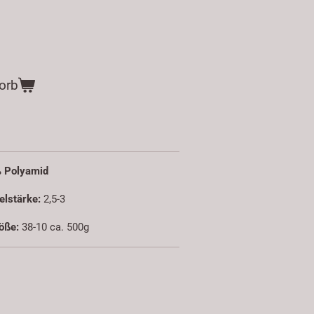
orb
5% Polyamid
elstärke:
2,5-3
öße:
38-10 ca. 500g