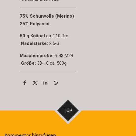
75% Schurwolle (Merino)
25% Polyamid
50 g Knäuel
ca. 210 lfm
Nadelstärke:
2,5-3
Maschenprobe:
R 43 M29
Größe:
38-10 ca. 500g
T
T
T
T
e
e
e
e
i
i
i
i
l
l
l
l
e
e
e
e
n
n
n
n
TOP
Kommentar hinzufügen