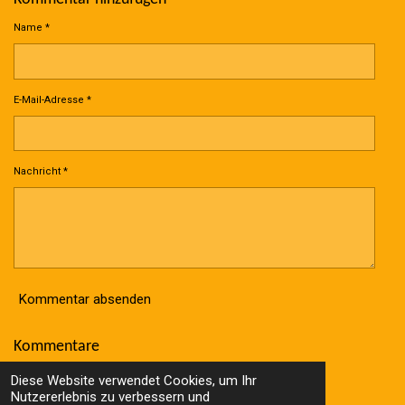
Name *
E-Mail-Adresse *
Nachricht *
Kommentar absenden
Kommentare
Es gibt noch keine Kommentare.
Diese Website verwendet Cookies, um Ihr
© 2023 - 2026 Wolle Online Shop
Nutzererlebnis zu verbessern und