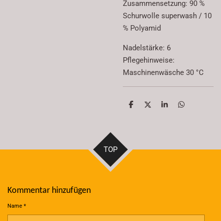
Zusammensetzung: 90 %
Schurwolle superwash / 10
% Polyamid
Nadelstärke: 6
Pflegehinweise:
Maschinenwäsche 30 °C
T
T
T
T
e
e
e
e
i
i
i
i
l
l
l
l
e
e
e
e
n
n
n
n
TOP
Kommentar hinzufügen
Name *