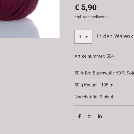
€ 5,90
zzgl. Versandkosten
In den Warenk
Artikelnummer:
504
50 % Bio-Baumwolle 50 % Soj
50 g Knäuel - 135 m
Nadelstärke 3 bis 4
T
T
T
e
e
e
i
i
i
l
l
l