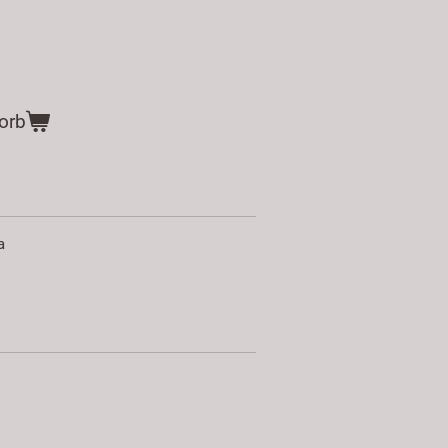
orb
a