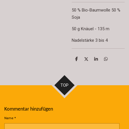
50 % Bio-Baumwolle 50 %
Soja
50 g Knäuel - 135 m
Nadelstärke 3 bis 4
T
T
T
T
e
e
e
e
i
i
i
i
l
l
l
l
e
e
e
e
n
n
n
n
TOP
Kommentar hinzufügen
Name *