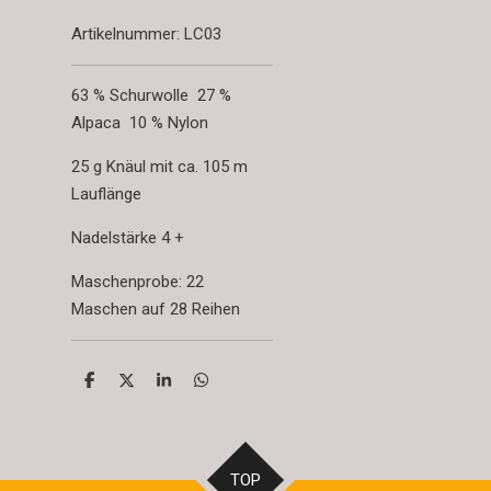
Artikelnummer:
LC03
63 % Schurwolle
27 %
Alpaca
10 % Nylon
25 g Knäul mit ca. 105 m
Lauflänge
Nadelstärke 4 +
Maschenprobe: 22
Maschen auf 28 Reihe
n
T
T
T
T
e
e
e
e
i
i
i
i
l
l
l
l
e
e
e
e
n
n
n
n
TOP