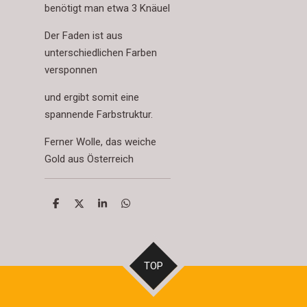
benötigt man etwa 3 Knäuel
Der Faden ist aus
unterschiedlichen Farben
versponnen
und ergibt somit eine
spannende Farbstruktur.
Ferner Wolle, das weiche
Gold aus Österreich
T
T
T
T
e
e
e
e
i
i
i
i
l
l
l
l
e
e
e
e
n
n
n
n
TOP