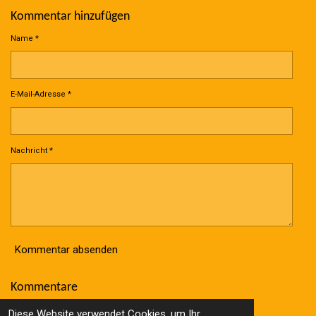
Kommentar hinzufügen
Name *
E-Mail-Adresse *
Nachricht *
Kommentar absenden
Kommentare
Es gibt noch keine Kommentare.
Diese Website verwendet Cookies, um Ihr