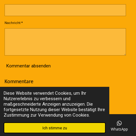
Nachricht *
Kommentar absenden
Kommentare
Es gibt noch keine Kommentare.
Diese Website verwendet Cookies, um Ihr
© 2023 - 2026 Wolle Online Shop
Nutzererlebnis zu verbessern und
Mit Unterstützung von
Webador
maßgeschneiderte Anzeigen anzuzeigen. Die
fortgesetzte Nutzung dieser Website bestätigt Ihre
Zustimmung zur Verwendung von Cookies.
Ich stimme zu
E-Mail
Telefon
Karte
Facebook
WhatsApp