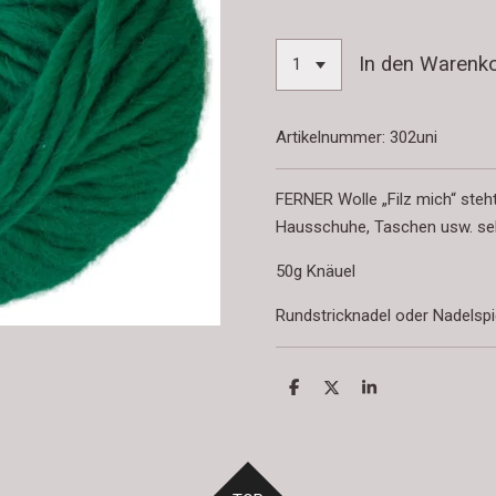
In den Warenk
Artikelnummer:
302uni
FERNER Wolle „Filz mich“ steht
Hausschuhe, Taschen usw. sel
50g Knäuel
Rundstricknadel oder Nadelspiel
T
T
T
e
e
e
i
i
i
l
l
l
e
e
e
n
n
n