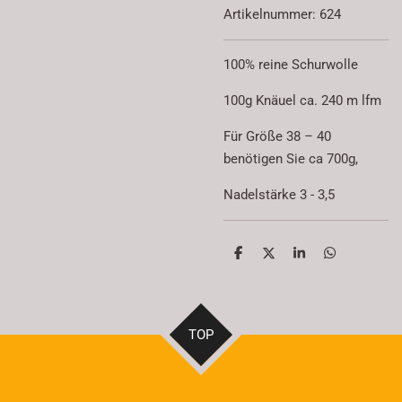
Artikelnummer:
624
100% reine Schurwolle
100g Knäuel ca. 240 m lfm
Für Größe 38 – 40
benötigen Sie ca 700g,
Nadelstärke 3 - 3,5
T
T
T
T
e
e
e
e
i
i
i
i
l
l
l
l
e
e
e
e
n
n
n
n
TOP