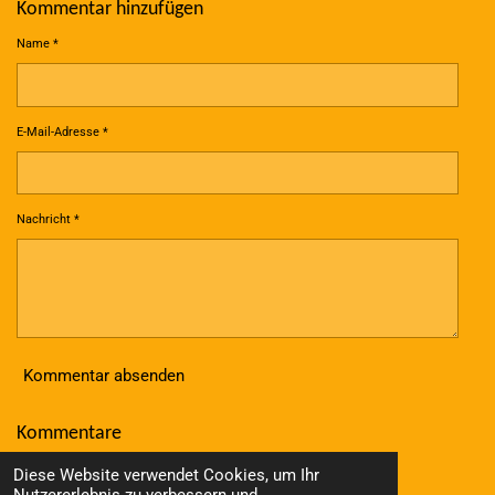
Kommentar hinzufügen
Name *
E-Mail-Adresse *
Nachricht *
Kommentar absenden
Kommentare
Es gibt noch keine Kommentare.
Diese Website verwendet Cookies, um Ihr
© 2023 - 2026 Wolle Online Shop