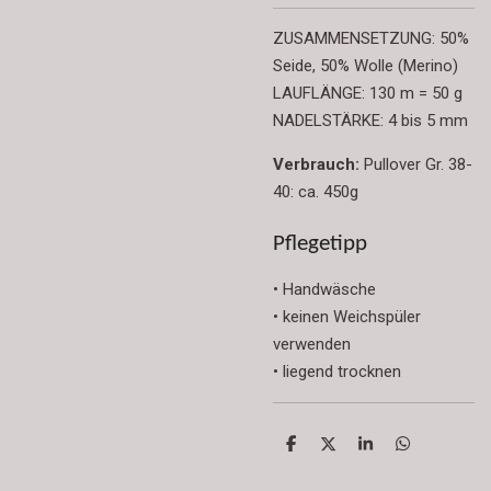
ZUSAMMENSETZUNG:
50%
Seide, 50% Wolle (Merino)
LAUFLÄNGE:
130 m = 50 g
NADELSTÄRKE:
4 bis 5 mm
Verbrauch:
Pullover
Gr. 38-
40: ca. 450
g
Pflegetipp
• Handwäsche
• keinen Weichspüler
verwenden
• liegend trocknen
T
T
T
T
e
e
e
e
i
i
i
i