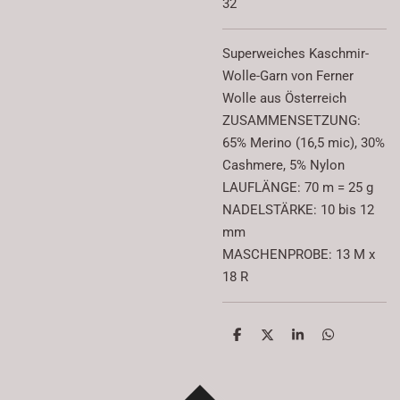
32
Superweiches Kaschmir-
Wolle-Garn von Ferner
Wolle aus Österreich
ZUSAMMENSETZUNG:
65% Merino (16,5 mic), 30%
Cashmere, 5% Nylon
LAUFLÄNGE: 70 m = 25 g
NADELSTÄRKE: 10 bis 12
mm
MASCHENPROBE: 13 M x
18 R
T
T
T
T
e
e
e
e
i
i
i
i
l
l
l
l
e
e
e
e