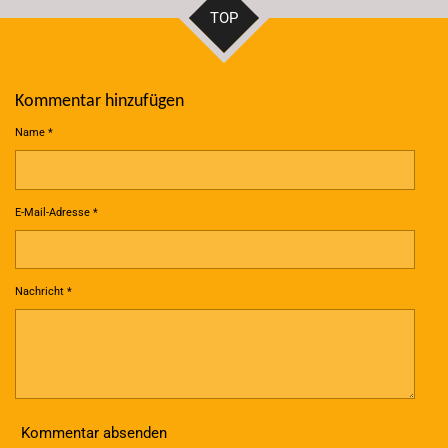
n
n
n
n
TOP
Kommentar hinzufügen
Name *
E-Mail-Adresse *
Nachricht *
Kommentar absenden