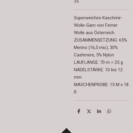
35
Superweiches Kaschmir-
Wolle-Garn von Ferner
Wolle aus Österreich
ZUSAMMENSETZUNG: 65%
Merino (16,5 mic), 30%
Cashmere, 5% Nylon
LAUFLÄNGE: 70 m = 25 g
NADELSTÄRKE: 10 bis 12
mm
MASCHENPROBE: 13 M x 18
R
T
T
T
T
e
e
e
e
i
i
i
i
l
l
l
l
e
e
e
e