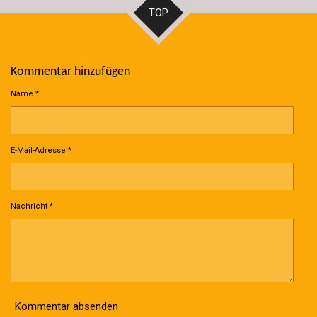
n
n
n
n
TOP
Kommentar hinzufügen
Name *
E-Mail-Adresse *
Nachricht *
Kommentar absenden