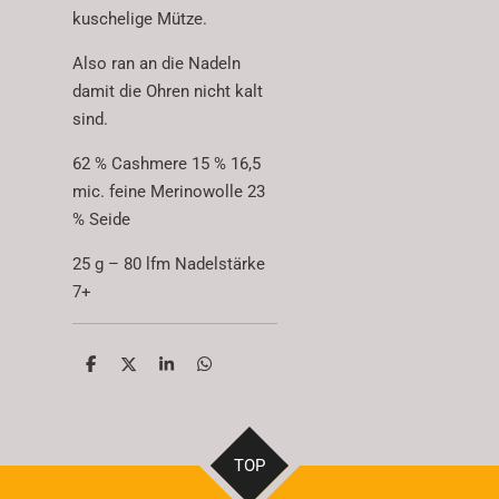
kuschelige Mütze.
Also ran an die Nadeln
damit die Ohren nicht kalt
sind.
62 % Cashmere 15 % 16,5
mic. feine Merinowolle 23
% Seide
25 g – 80 lfm Nadelstärke
7+
T
T
T
T
e
e
e
e
i
i
i
i
l
l
l
l
e
e
e
e
n
n
n
n
TOP