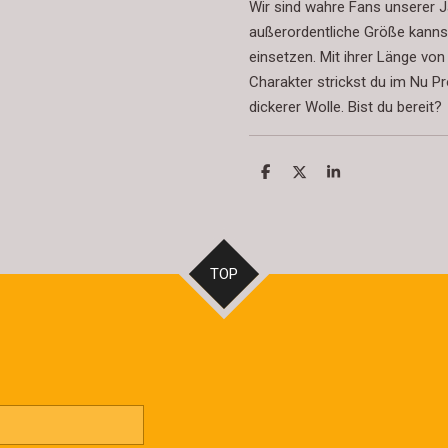
Wir sind wahre Fans unserer J
außerordentliche Größe kannst
einsetzen. Mit ihrer Länge vo
Charakter strickst du im Nu P
dickerer Wolle. Bist du bereit?
T
T
T
e
e
e
i
i
i
l
l
l
e
e
e
n
n
n
TOP