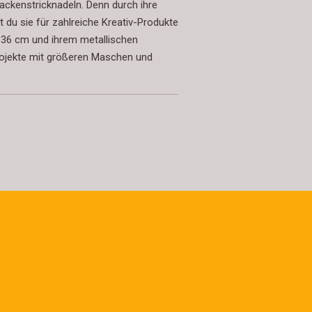
ackenstricknadeln. Denn durch ihre
 du sie für zahlreiche Kreativ-Produkte
n 36 cm und ihrem metallischen
rojekte mit größeren Maschen und