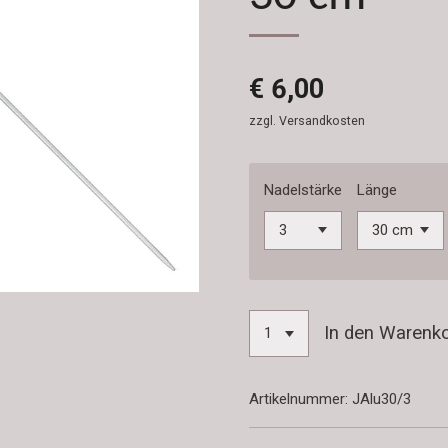
€ 6,00
zzgl. Versandkosten
Nadelstärke
Länge
In den Warenk
Artikelnummer:
JAlu30/3