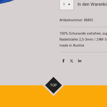
In den Warenk
Artikelnummer:
BM05
100% Schurwolle extrafein, su
Nadelstärke 2,5-3mm / 24M-34
made in Austria
T
T
T
e
e
e
i
i
i
l
l
l
e
e
e
n
n
n
TOP