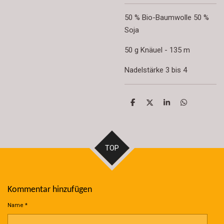
50 % Bio-Baumwolle 50 %
Soja
50 g Knäuel - 135 m
Nadelstärke 3 bis 4
T
T
T
T
e
e
e
e
i
i
i
i
l
l
l
l
e
e
e
e
n
n
n
n
TOP
Kommentar hinzufügen
Name *