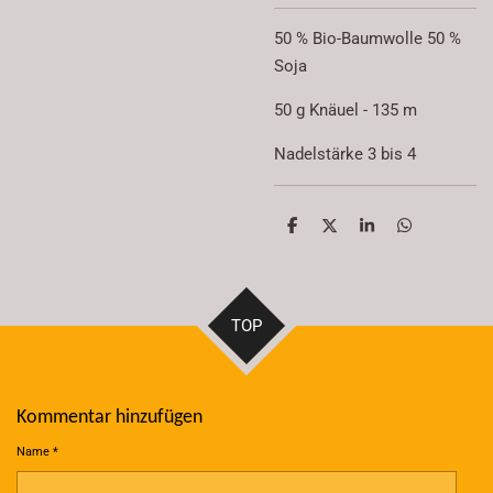
50 % Bio-Baumwolle 50 %
Soja
50 g Knäuel - 135 m
Nadelstärke 3 bis 4
T
T
T
T
e
e
e
e
i
i
i
i
l
l
l
l
e
e
e
e
n
n
n
n
TOP
Kommentar hinzufügen
Name *