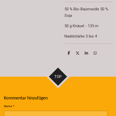
50 % Bio-Baumwolle 50 %
Soja
50 g Knäuel - 135 m
Nadelstärke 3 bis 4
T
T
T
T
e
e
e
e
i
i
i
i
l
l
l
l
e
e
e
e
n
n
n
n
TOP
Kommentar hinzufügen
Name *